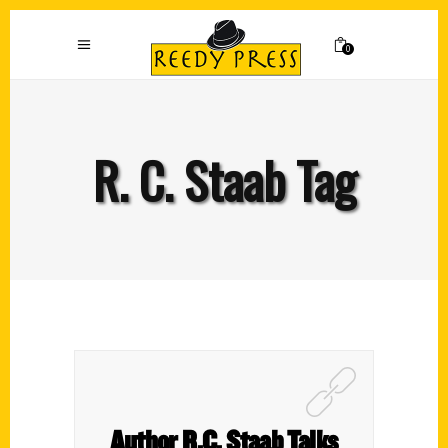
0
R. C. Staab Tag
Author R.C. Staab Talks